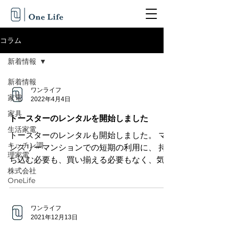
コラム
新着情報
新着情報
ワンライフ
家電
2022年4月4日
家具
トースターのレンタルを開始しました
生活家電
トースターのレンタルも開始しました。 マ
キッチン調
ンスリーマンションでの短期の利用に、 持
理家電
ち込む必要も、買い揃える必要もなく、気軽
株式会社
にレンタル頂けます。 ⇒トースター / 1名様
OneLife
ご利用分 株式会社OneLife
ワンライフ
2021年12月13日